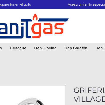
upuestos en el acto
Asesoramiento especia
ua
Desague
Rep. Cocina
Rep.Calefón
Rep.
GRIFERI
VILLAG