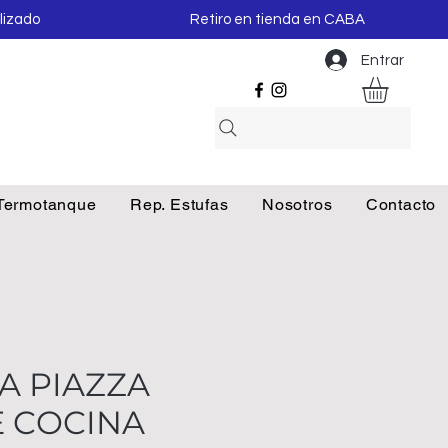
lizado
Retiro en tienda en CABA
Entrar
Termotanque
Rep. Estufas
Nosotros
Contacto
A PIAZZA
E COCINA