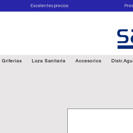
Excelentes precios
Pres
Griferías
Loza Sanitaria
Accesorios
Distr.Ag