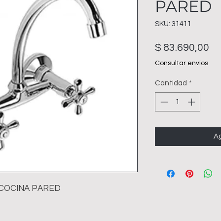
PARED
SKU: 31411
Pr
$ 83.690,00
Consultar envíos
Cantidad
*
Ag
 COCINA PARED