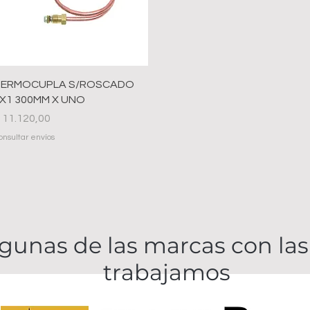
Vista rápida
ERMOCUPLA S/ROSCADO
X1 300MM X UNO
recio
 11.120,00
onsultar envíos
gunas de las marcas con la
trabajamos