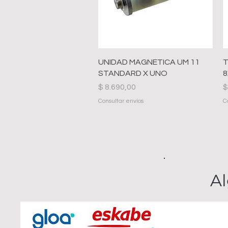
Vista rápida
UNIDAD MAGNETICA UM 11
T
STANDARD X UNO
8
Precio
P
$ 8.690,00
$
Consultar envíos
C
Al