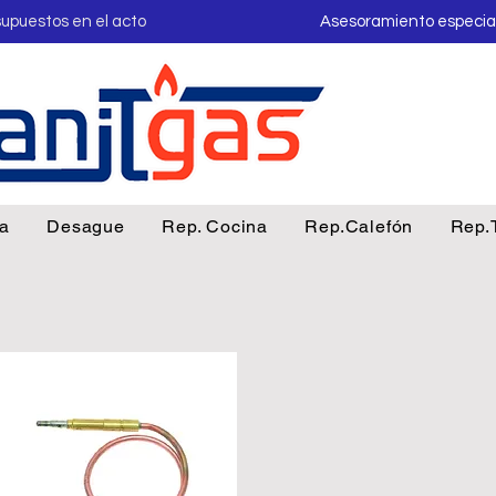
upuestos en el acto
Asesoramiento especia
ua
Desague
Rep. Cocina
Rep.Calefón
Rep.