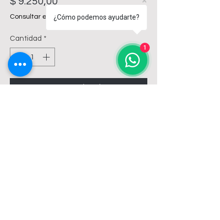
Precio
$ 9.250,00
Consultar envíos
¿Cómo podemos ayudarte?
Cantidad
*
1
Agregar al carrito
PILETA DE PATIO 3 ENTRADAS DE 
40MM, CON SIFON DESMONTABLE. 
AWADUCT